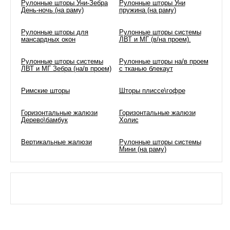
Рулонные шторы Уни-Зебра
Рулонные шторы Уни
День-ночь (на раму)
пружина (на раму)
Рулонные шторы для
Рулонные шторы системы
мансардных окон
ЛВТ и МГ (в/на проем).
Рулонные шторы системы
Рулонные шторы на/в проем
ЛВТ и МГ Зебра (на/в проем)
с тканью блекаут
Римские шторы
Шторы плиссе\гофре
Горизонтальные жалюзи
Горизонтальные жалюзи
Дерево\бамбук
Холис
Вертикальные жалюзи
Рулонные шторы системы
Мини (на раму)