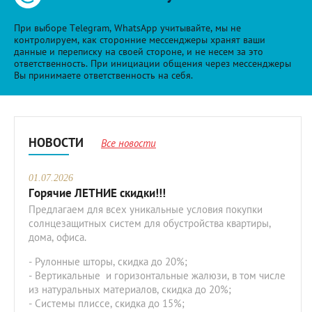
При выборе Telegram, WhatsApp учитывайте, мы не
контролируем, как сторонние мессенджеры хранят ваши
данные и переписку на своей стороне, и не несем за это
ответственность. При инициации общения через мессенджеры
Вы принимаете ответственность на себя.
НОВОСТИ
Все новости
01.07.2026
Горячие ЛЕТНИЕ скидки!!!
Предлагаем для всех уникальные условия покупки
солнцезащитных систем для обустройства квартиры,
дома, офиса.
- Рулонные шторы, скидка до 20%;
- Вертикальные и горизонтальные жалюзи, в том числе
из натуральных материалов, скидка до 20%;
- Системы плиссе, скидка до 15%;