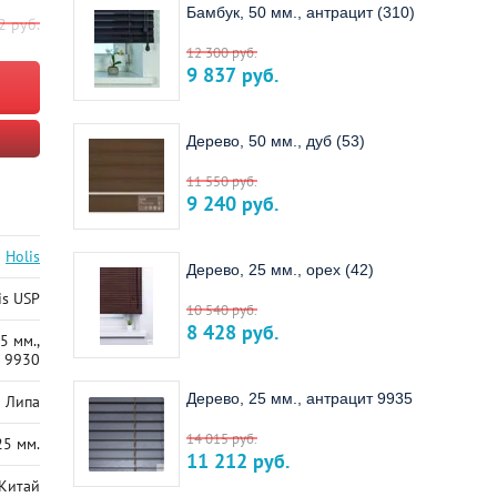
Бамбук, 50 мм., антрацит (310)
2
руб.
12 300
руб.
9 837
руб.
Дерево, 50 мм., дуб (53)
11 550
руб.
9 240
руб.
Holis
Дерево, 25 мм., орех (42)
is USP
10 540
руб.
8 428
руб.
5 мм.,
к 9930
Дерево, 25 мм., антрацит 9935
 Липа
14 015
руб.
25 мм.
11 212
руб.
Китай