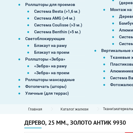
(дерев
Роллшторы для проемов
Монтаж на
Система Besta (>1,6 м.)
Дерев
Система AMG (>4 м.)
Бамбу
Система Coulisse (>3 м.)
Алюми
Система Benthin (>5 м.)
Систем
Светоблокирующие
Систем
Блэкаут на раму
Вертикальные 
Блэкаут на проем
Тканевые 
Роллшторы «Зебра»
Пластиков
«Зебра» на раму
Алюминиев
«Зебра» на проем
Система В
Роллшторы мансардные
Фотожалю
Фотопечать (шторы)
Уличные (для террас)
Ткани\материал
Главная
Каталог жалюзи
ДЕРЕВО, 25 ММ., ЗОЛОТО АНТИК 9930