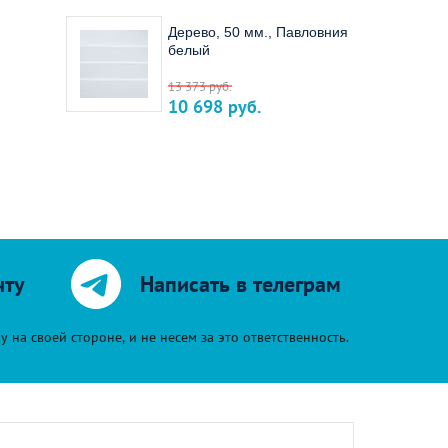
Дерево, 50 мм., Павловния
белый
13 373
руб.
10 698
руб.
чту
Написать в телеграм
на своей стороне, и не несем за это ответственность.