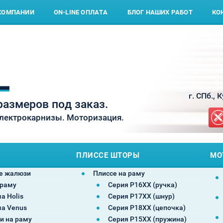
КОМПАНИИ
ON-LINE ОПЛАТА
БЛОГ НАШИХ РАБОТ
КО
г. СПб., 
азмеров под заказ.
Электрокарнизы. Моторизация.
ПЛИССЕ ШТОРЫ
МО
е жалюзи
Плиссе на раму
 раму
Серия P16XX (ручка)
а Holis
Серия P17XX (шнур)
а Venus
Серия P18XX (цепочка)
и на раму
Серия P15XX (пружина)