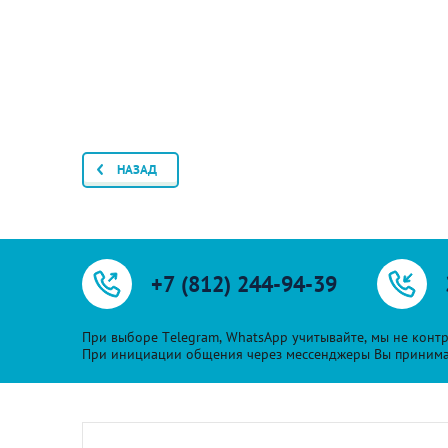
НАЗАД
+7 (812) 244-94-39
При выборе Telegram, WhatsApp учитывайте, мы не контр
При инициации общения через мессенджеры Вы принимает