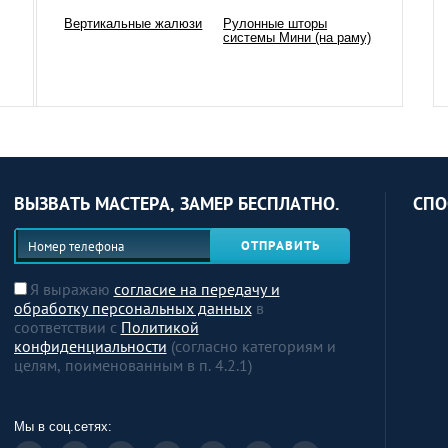
Вертикальные жалюзи
Рулонные шторы
системы Мини (на раму)
ВЫЗВАТЬ МАСТЕРА, ЗАМЕР БЕСПЛАТНО.
СПО
ОТПРАВИТЬ
Я выражаю
согласие на передачу и
обработку персональных данных
в
соответствии с
Политикой
конфиденциальности
(согласно категориям и
целям, поименованным в п. 4.2.1)
Мы в соц.сетях: