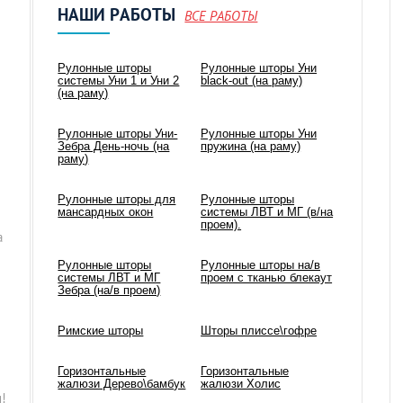
НАШИ РАБОТЫ
ВСЕ РАБОТЫ
Рулонные шторы
Рулонные шторы Уни
системы Уни 1 и Уни 2
black-out (на раму)
(на раму)
Рулонные шторы Уни-
Рулонные шторы Уни
Зебра День-ночь (на
пружина (на раму)
раму)
Рулонные шторы для
Рулонные шторы
мансардных окон
системы ЛВТ и МГ (в/на
проем).
а
Рулонные шторы
Рулонные шторы на/в
системы ЛВТ и МГ
проем с тканью блекаут
Зебра (на/в проем)
Римские шторы
Шторы плиссе\гофре
Горизонтальные
Горизонтальные
жалюзи Дерево\бамбук
жалюзи Холис
!