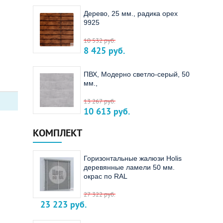
Дерево, 25 мм., радика орех
9925
10 532
руб.
8 425
руб.
ПВХ, Модерно светло-серый, 50
мм.,
13 267
руб.
10 613
руб.
КОМПЛЕКТ
Горизонтальные жалюзи Holis
деревянные ламели 50 мм.
окрас по RAL
27 322
руб.
23 223
руб.