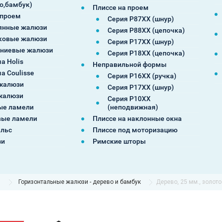
о,бамбук)
Плиссе на проем
 проем
Серия P87XX (шнур)
янные жалюзи
Серия P88XX (цепочка)
ковые жалюзи
Серия P17XX (шнур)
ниевые жалюзи
Серия P18XX (цепочка)
а Holis
Неправильной формы
а Coulisse
Серия P16XX (ручка)
жалюзи
Серия P17XX (шнур)
жалюзи
Серия P10XX
ые ламели
(неподвижная)
ые ламели
Плиссе на наклонные окна
альс
Плиссе под моторизацию
зи
Римские шторы
ы
Горизонтальные жалюзи - дерево и бамбук
Дерево, 25 мм., золото