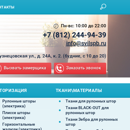
НТАКТЫ
Пн-вс: 10:00 до 22:00
+7 (812) 244-94-39
info@svilspb.ru
Кузнецовская ул., д. 24А, к. 2. (будние, с 10 до 20)
Вызвать замерщика
Заказать звонок
ТОРИЗАЦИЯ
ТКАНИ\МАТЕРИАЛЫ
Рулонные шторы
Ткани для рулонных штор
(электрика)
Ткани BLACK-OUT для
Плиссе шторы
рулонных штор
(электрика)
Ткани Зебра для рулонных
Горизонтальные
штор
жалюзи (электрика)