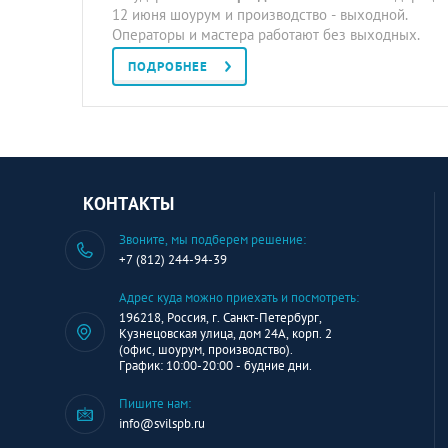
12 июня шоурум и производство - выходной.
Операторы и мастера работают без выходных.
ПОДРОБНЕЕ
КОНТАКТЫ
Звоните, мы подберем решение:
+7 (812) 244-94-39
Адрес куда можно приехать и посмотреть:
196218, Россия, г. Санкт-Петербург,
Кузнецовская улица, дом 24А, корп. 2
(офис, шоурум, производство).
График: 10:00-20:00 - будние дни.
Пишите нам:
info@svilspb.ru