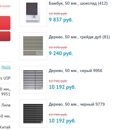
Бамбук, 50 мм., шоколад (412)
1
руб.
12 300
руб.
9 837
руб.
Дерево, 50 мм., грейдж дуб (81)
11 550
руб.
9 240
руб.
Holis
Дерево, 50 мм., серый 9956
is USP
12 741
руб.
10 192
руб.
0 мм.,
 9951
Дерево, 50 мм., черный 9779
 Липа
12 741
руб.
50 мм.
10 192
руб.
Китай