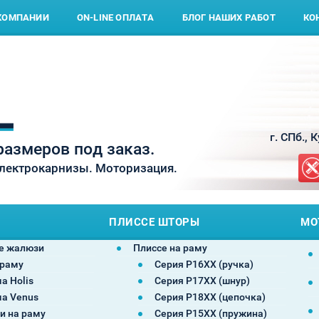
КОМПАНИИ
ON-LINE ОПЛАТА
БЛОГ НАШИХ РАБОТ
КО
г. СПб., 
азмеров под заказ.
Электрокарнизы. Моторизация.
ПЛИССЕ ШТОРЫ
МО
е жалюзи
Плиссе на раму
 раму
Серия P16XX (ручка)
а Holis
Серия P17XX (шнур)
а Venus
Серия P18XX (цепочка)
и на раму
Серия P15XX (пружина)