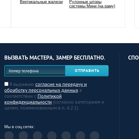
Вертикальные жалюзи
Рулонные шторы
системы Мини (на раму)
ВЫЗВАТЬ МАСТЕРА, ЗАМЕР БЕСПЛАТНО.
СПО
ОТПРАВИТЬ
Я выражаю
согласие на передачу и
обработку персональных данных
в
соответствии с
Политикой
конфиденциальности
(согласно категориям и
целям, поименованным в п. 4.2.1)
Мы в соц.сетях: