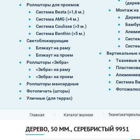
(дерев
Роллшторы для проемов
Монтаж на
Система Besta (>1,6 м.)
Дерев
Система AMG (>4 м.)
Бамбу
Система Coulisse (>3 м.)
Алюми
Система Benthin (>5 м.)
Систем
Светоблокирующие
Систем
Блэкаут на раму
Вертикальные 
Блэкаут на проем
Тканевые 
Роллшторы «Зебра»
Пластиков
«Зебра» на раму
Алюминиев
«Зебра» на проем
Система В
Роллшторы мансардные
Фотожалю
Фотопечать (шторы)
Уличные (для террас)
Ткани\материал
Главная
Каталог жалюзи
ДЕРЕВО, 50 ММ., СЕРЕБРИСТЫЙ 9951