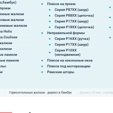
о,бамбук)
Плиссе на проем
 проем
Серия P87XX (шнур)
янные жалюзи
Серия P88XX (цепочка)
ковые жалюзи
Серия P17XX (шнур)
ниевые жалюзи
Серия P18XX (цепочка)
а Holis
Неправильной формы
а Coulisse
Серия P16XX (ручка)
жалюзи
Серия P17XX (шнур)
жалюзи
Серия P10XX
ые ламели
(неподвижная)
ые ламели
Плиссе на наклонные окна
альс
Плиссе под моторизацию
зи
Римские шторы
ы
Горизонтальные жалюзи - дерево и бамбук
Дерево, 50 мм., сереб