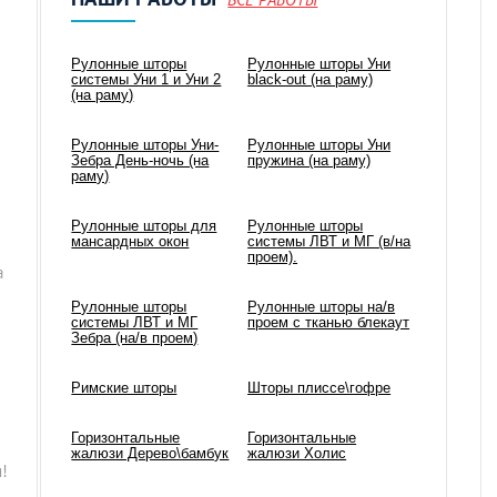
Рулонные шторы
Рулонные шторы Уни
системы Уни 1 и Уни 2
black-out (на раму)
(на раму)
Рулонные шторы Уни-
Рулонные шторы Уни
Зебра День-ночь (на
пружина (на раму)
раму)
Рулонные шторы для
Рулонные шторы
мансардных окон
системы ЛВТ и МГ (в/на
проем).
а
Рулонные шторы
Рулонные шторы на/в
системы ЛВТ и МГ
проем с тканью блекаут
Зебра (на/в проем)
Римские шторы
Шторы плиссе\гофре
Горизонтальные
Горизонтальные
жалюзи Дерево\бамбук
жалюзи Холис
!