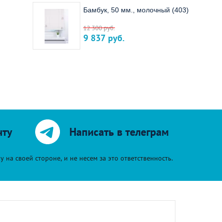
Бамбук, 50 мм., молочный (403)
12 300
руб.
9 837
руб.
чту
Написать в телеграм
на своей стороне, и не несем за это ответственность.