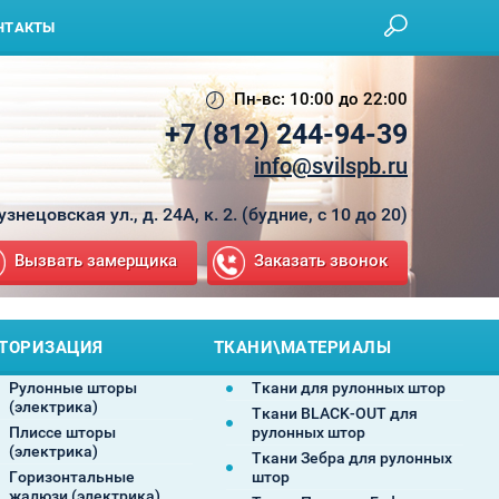
НТАКТЫ
Пн-вс: 10:00 до 22:00
+7 (812) 244-94-39
info@svilspb.ru
Кузнецовская ул., д. 24А, к. 2. (будние, с 10 до 20)
Вызвать замерщика
Заказать звонок
ТОРИЗАЦИЯ
ТКАНИ\МАТЕРИАЛЫ
Рулонные шторы
Ткани для рулонных штор
(электрика)
Ткани BLACK-OUT для
Плиссе шторы
рулонных штор
(электрика)
Ткани Зебра для рулонных
Горизонтальные
штор
жалюзи (электрика)