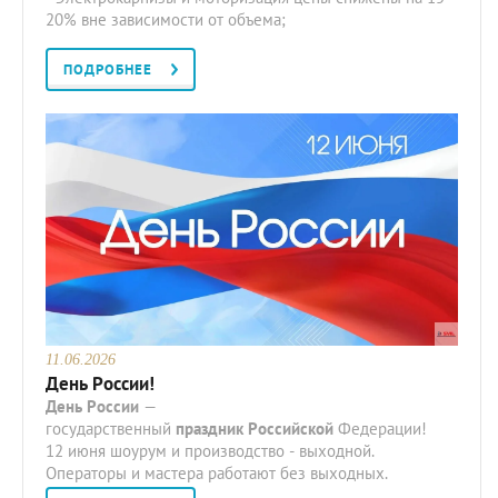
20% вне зависимости от объема;
ПОДРОБНЕЕ
11.06.2026
День России!
День
России
—
государственный
праздник
Российской
Федерации!
12 июня шоурум и производство - выходной.
Операторы и мастера работают без выходных.