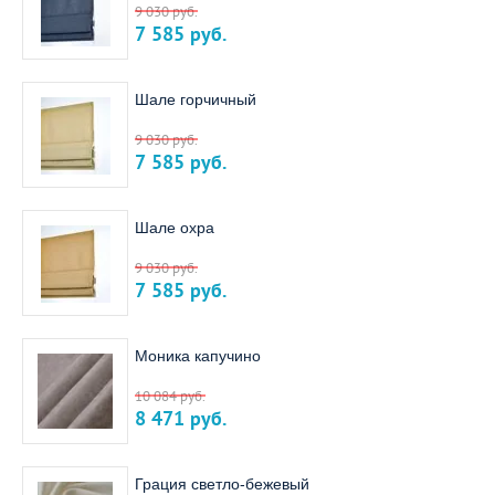
9 030
руб.
7 585
руб.
Шале горчичный
9 030
руб.
7 585
руб.
Шале охра
9 030
руб.
7 585
руб.
Моника капучино
10 084
руб.
8 471
руб.
Грация светло-бежевый