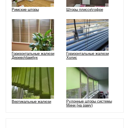
Римские шторы
Шторы плиссе\гофре
Горизонтальные жалюзи
Горизонтальные жалюзи
Дерево\бамбук
Холис
Рулонные шторы системы
Вертикальные жалюзи
Мини (на раму)