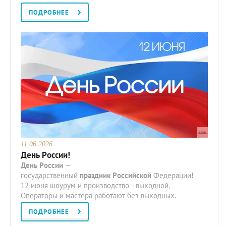
ПОДРОБНЕЕ
11.06.2026
День России!
День
России
—
государственный
праздник
Российской
Федерации!
12 июня шоурум и производство - выходной.
Операторы и мастера работают без выходных.
ПОДРОБНЕЕ