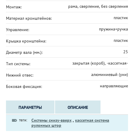
рама, сверление, без сверления
Монтаж:
пластик
Материал кронштейнов:
пружина+ручка
Управление:
пластик
Крышка кронштейна:
25
Диаметр вала (мм.):
закрытая (короб), -кассетная-
Тип системы:
алюминиевый (уни)
Нижний отвес:
направляющие
Боковая фиксация:
ПАРАМЕТРЫ
ОПИСАНИЕ
теги:
Системы снизу-вверх
,
кассетная система
рулонных штор