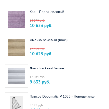
Краш Перла лиловый
13 279
руб.
10 623
руб.
Ямайка бежевый (maxi)
17 409
руб.
10 623
руб.
Дино black-out белые
12 041
руб.
9 633
руб.
Плиссе Decomatiс P 1036 - Неподвижная.
8 129
руб.