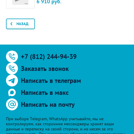
6 910
руб.
НАЗАД
+7 (812) 244-94-39
Заказать звонок
Написать в телеграм
Написать в макс
Написать на почту
При выборе Telegram, WhatsApp учитывайте, мы не
контролируем, как сторонние мессенджеры хранят ваши
данные и переписку на своей стороне, и не несем за это