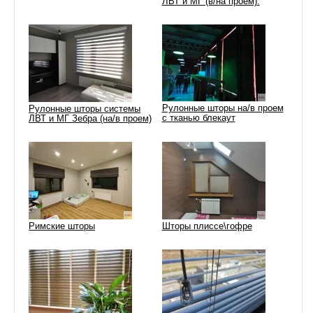
ЛВТ и МГ (в/на проем).
Рулонные шторы на/в проем
Рулонные шторы системы
с тканью блекаут
ЛВТ и МГ Зебра (на/в проем)
Римские шторы
Шторы плиссе\гофре