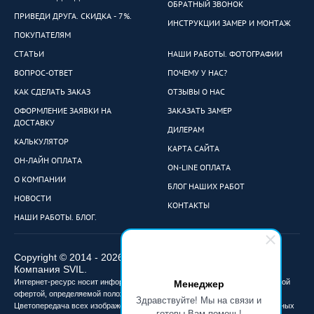
ОБРАТНЫЙ ЗВОНОК
ПРИВЕДИ ДРУГА. СКИДКА - 7%.
ИНСТРУКЦИИ ЗАМЕР И МОНТАЖ
ПОКУПАТЕЛЯМ
СТАТЬИ
НАШИ РАБОТЫ. ФОТОГРАФИИ
ВОПРОС-ОТВЕТ
ПОЧЕМУ У НАС?
КАК СДЕЛАТЬ ЗАКАЗ
ОТЗЫВЫ О НАС
ОФОРМЛЕНИЕ ЗАЯВКИ НА
ЗАКАЗАТЬ ЗАМЕР
ДОСТАВКУ
ДИЛЕРАМ
КАЛЬКУЛЯТОР
КАРТА САЙТА
ОН-ЛАЙН ОПЛАТА
ON-LINE ОПЛАТА
О КОМПАНИИ
БЛОГ НАШИХ РАБОТ
НОВОСТИ
КОНТАКТЫ
НАШИ РАБОТЫ. БЛОГ.
Copyright © 2014 - 2026
Компания SVIL.
Менеджер
Интернет-ресурс носит информационный характер и не является публичной
офертой, определяемой положениями ст. 437 Гражданского кодекса РФ.
Здравствуйте! Мы на связи и
Цветопередача всех изображений не точная и может отличаться от реальных
готовы Вам помочь!