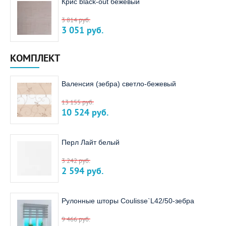
Крис black-out бежевый
3 814
руб.
3 051
руб.
КОМПЛЕКТ
Валенсия (зебра) светло-бежевый
13 155
руб.
10 524
руб.
Перл Лайт белый
3 242
руб.
2 594
руб.
Рулонные шторы Coulisse`L42/50-зебра
9 466
руб.