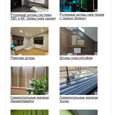
Рулонные шторы на/в проем
Рулонные шторы системы
с тканью блекаут
ЛВТ и МГ Зебра (на/в проем)
Римские шторы
Шторы плиссе\гофре
Горизонтальные жалюзи
Горизонтальные жалюзи
Дерево\бамбук
Холис