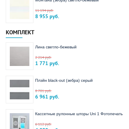
Монтана (зебра) светло-бежевый
11 194
руб.
8 955
руб.
КОМПЛЕКТ
Лина светло-бежевый
2 214
руб.
1 771
руб.
Плэйн black-out (зебра) серый
8 701
руб.
6 961
руб.
Кассетные рулонные шторы Uni 1 Фотопечать
6 112
руб.