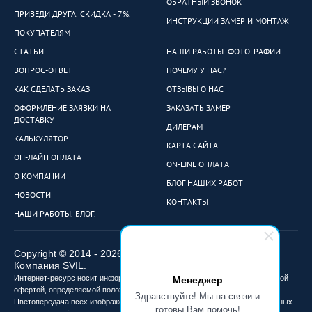
ОБРАТНЫЙ ЗВОНОК
ПРИВЕДИ ДРУГА. СКИДКА - 7%.
ИНСТРУКЦИИ ЗАМЕР И МОНТАЖ
ПОКУПАТЕЛЯМ
СТАТЬИ
НАШИ РАБОТЫ. ФОТОГРАФИИ
ВОПРОС-ОТВЕТ
ПОЧЕМУ У НАС?
КАК СДЕЛАТЬ ЗАКАЗ
ОТЗЫВЫ О НАС
ОФОРМЛЕНИЕ ЗАЯВКИ НА
ЗАКАЗАТЬ ЗАМЕР
ДОСТАВКУ
ДИЛЕРАМ
КАЛЬКУЛЯТОР
КАРТА САЙТА
ОН-ЛАЙН ОПЛАТА
ON-LINE ОПЛАТА
О КОМПАНИИ
БЛОГ НАШИХ РАБОТ
НОВОСТИ
КОНТАКТЫ
НАШИ РАБОТЫ. БЛОГ.
Copyright © 2014 - 2026
Компания SVIL.
Менеджер
Интернет-ресурс носит информационный характер и не является публичной
офертой, определяемой положениями ст. 437 Гражданского кодекса РФ.
Здравствуйте! Мы на связи и
Цветопередача всех изображений не точная и может отличаться от реальных
готовы Вам помочь!