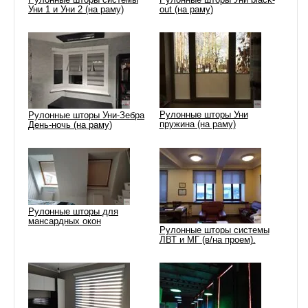
Уни 1 и Уни 2 (на раму)
out (на раму)
Рулонные шторы Уни
Рулонные шторы Уни-Зебра
пружина (на раму)
День-ночь (на раму)
Рулонные шторы для
мансардных окон
Рулонные шторы системы
ЛВТ и МГ (в/на проем).