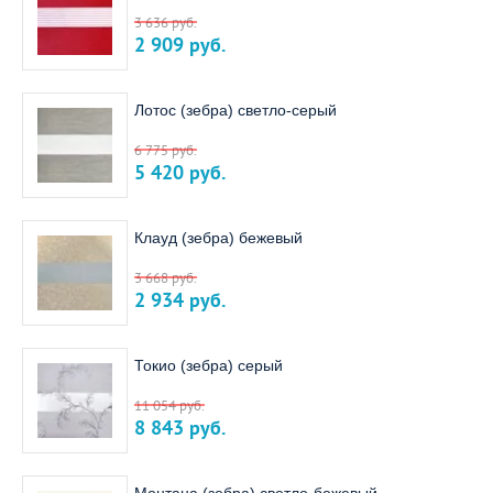
3 636
руб.
2 909
руб.
Лотос (зебра) светло-серый
6 775
руб.
5 420
руб.
Клауд (зебра) бежевый
3 668
руб.
2 934
руб.
Токио (зебра) серый
11 054
руб.
8 843
руб.