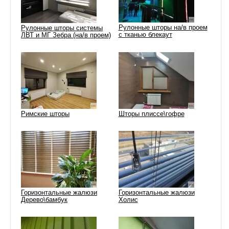
Рулонные шторы на/в проем
Рулонные шторы системы
с тканью блекаут
ЛВТ и МГ Зебра (на/в проем)
Римские шторы
Шторы плиссе\гофре
Горизонтальные жалюзи
Горизонтальные жалюзи
Дерево\бамбук
Холис