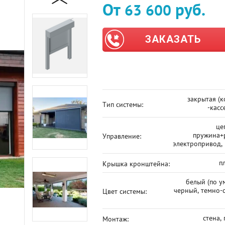
От
руб.
63 600
ЗАКАЗАТЬ
закрытая (к
Тип системы:
-касс
це
пружина+
Управление:
электропривод,
п
Крышка кронштейна:
белый (по ум
черный, темно-
Цвет системы:
стена,
Монтаж: