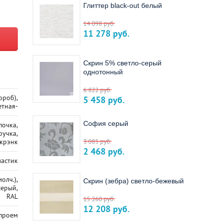
Глиттер black-out белый
14 098
руб.
11 278
руб.
Скрин 5% светло-серый
однотонный
6 822
руб.
ороб),
5 458
руб.
етная-
София серый
почка,
ручка,
 крэнк
3 085
руб.
2 468
руб.
ластик
олч.),
Скрин (зебра) светло-бежевый
серый,
RAL
15 260
руб.
12 208
руб.
 проем