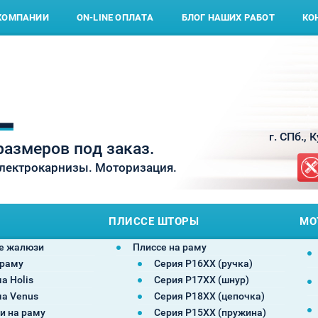
КОМПАНИИ
ON-LINE ОПЛАТА
БЛОГ НАШИХ РАБОТ
КО
г. СПб., 
азмеров под заказ.
Электрокарнизы. Моторизация.
ПЛИССЕ ШТОРЫ
МО
е жалюзи
Плиссе на раму
 раму
Серия P16XX (ручка)
а Holis
Серия P17XX (шнур)
а Venus
Серия P18XX (цепочка)
и на раму
Серия P15XX (пружина)