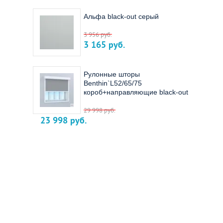
Альфа black-out серый
3 956
руб.
3 165
руб.
Рулонные шторы
Benthin`L52/65/75
короб+направляющие black-out
29 998
руб.
23 998
руб.