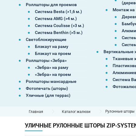
(дерев
Роллшторы для проемов
Монтаж на
Система Besta (>1,6 м.)
Дерев
Система AMG (>4 м.)
Бамбу
Система Coulisse (>3 м.)
Алюми
Система Benthin (>5 м.)
Систем
Светоблокирующие
Систем
Блэкаут на раму
Вертикальные 
Блэкаут на проем
Тканевые 
Роллшторы «Зебра»
Пластиков
«Зебра» на раму
Алюминиев
«Зебра» на проем
Система В
Роллшторы мансардные
Фотожалю
Фотопечать (шторы)
Уличные (для террас)
Рулонные шторы
Главная
Каталог жалюзи
УЛИЧНЫЕ РУЛОННЫЕ ШТОРЫ ZIP-SYSTE