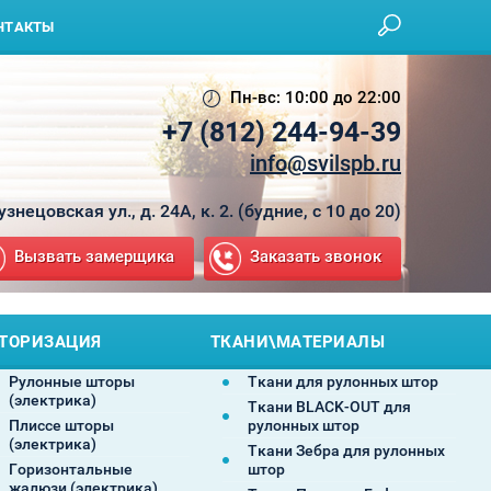
НТАКТЫ
Пн-вс: 10:00 до 22:00
+7 (812) 244-94-39
info@svilspb.ru
Кузнецовская ул., д. 24А, к. 2. (будние, с 10 до 20)
Вызвать замерщика
Заказать звонок
ТОРИЗАЦИЯ
ТКАНИ\МАТЕРИАЛЫ
Рулонные шторы
Ткани для рулонных штор
(электрика)
Ткани BLACK-OUT для
Плиссе шторы
рулонных штор
(электрика)
Ткани Зебра для рулонных
Горизонтальные
штор
жалюзи (электрика)