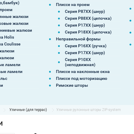
о,бамбук)
Плиссе на проем
 проем
Серия P87XX (шнур)
янные жалюзи
Серия P88XX (цепочка)
ковые жалюзи
Серия P17XX (шнур)
ниевые жалюзи
Серия P18XX (цепочка)
а Holis
Неправильной формы
а Coulisse
Серия P16XX (ручка)
жалюзи
Серия P17XX (шнур)
жалюзи
Серия P10XX
ые ламели
(неподвижная)
ые ламели
Плиссе на наклонные окна
альс
Плиссе под моторизацию
зи
Римские шторы
Уличные (для террас)
Уличные рулонные шторы ZIP-system
M